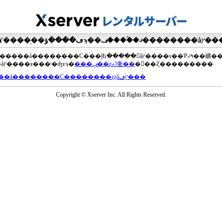
��®�����å��������С���إե�����򥢥åץ����ɤ��Ƥߤޤ��礦
���åץ����ɤ���ˡ�ʤɤϡ�
���ݡ��ȥޥ˥奢��
�򤴻��Ȥ���������
���å��������С��������ȥȥåץڡ���
Copyright © Xserver Inc. All Rights Reserved.