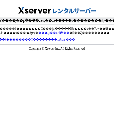
��®�����å��������С���إե�����򥢥åץ����ɤ��Ƥߤޤ��礦
���åץ����ɤ���ˡ�ʤɤϡ�
���ݡ��ȥޥ˥奢��
�򤴻��Ȥ���������
���å��������С��������ȥȥåץڡ���
Copyright © Xserver Inc. All Rights Reserved.