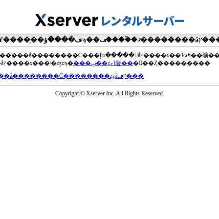
��®�����å��������С���إե�����򥢥åץ����ɤ��Ƥߤޤ��礦
���åץ����ɤ���ˡ�ʤɤϡ�
���ݡ��ȥޥ˥奢��
�򤴻��Ȥ���������
���å��������С��������ȥȥåץڡ���
Copyright © Xserver Inc. All Rights Reserved.