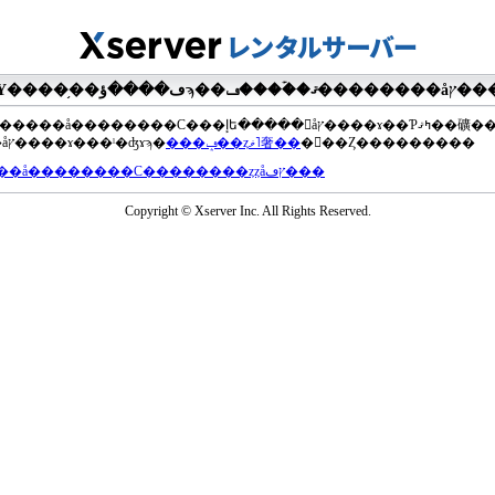
��®�����å��������С���إե�����򥢥åץ����ɤ��Ƥߤޤ��礦
���åץ����ɤ���ˡ�ʤɤϡ�
���ݡ��ȥޥ˥奢��
�򤴻��Ȥ���������
���å��������С��������ȥȥåץڡ���
Copyright © Xserver Inc. All Rights Reserved.