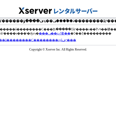
��®�����å��������С���إե�����򥢥åץ����ɤ��Ƥߤޤ��礦
���åץ����ɤ���ˡ�ʤɤϡ�
���ݡ��ȥޥ˥奢��
�򤴻��Ȥ���������
���å��������С��������ȥȥåץڡ���
Copyright © Xserver Inc. All Rights Reserved.