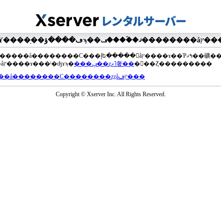
��®�����å��������С���إե�����򥢥åץ����ɤ��Ƥߤޤ��礦
���åץ����ɤ���ˡ�ʤɤϡ�
���ݡ��ȥޥ˥奢��
�򤴻��Ȥ���������
���å��������С��������ȥȥåץڡ���
Copyright © Xserver Inc. All Rights Reserved.