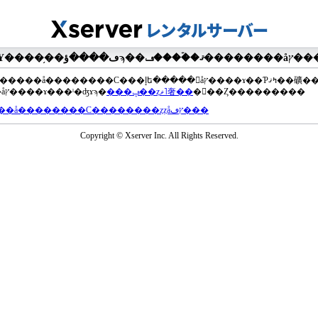
��®�����å��������С���إե�����򥢥åץ����ɤ��Ƥߤޤ��礦
���åץ����ɤ���ˡ�ʤɤϡ�
���ݡ��ȥޥ˥奢��
�򤴻��Ȥ���������
���å��������С��������ȥȥåץڡ���
Copyright © Xserver Inc. All Rights Reserved.