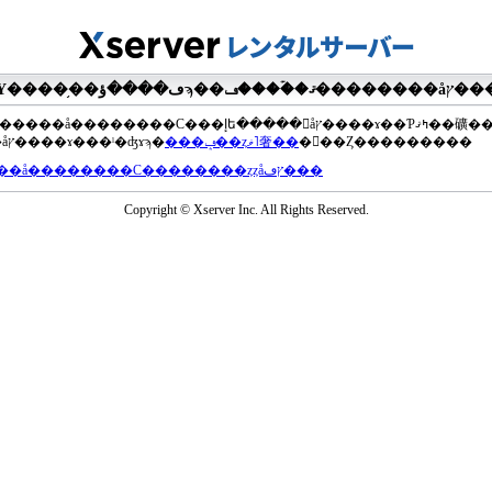
��®�����å��������С���إե�����򥢥åץ����ɤ��Ƥߤޤ��礦
���åץ����ɤ���ˡ�ʤɤϡ�
���ݡ��ȥޥ˥奢��
�򤴻��Ȥ���������
���å��������С��������ȥȥåץڡ���
Copyright © Xserver Inc. All Rights Reserved.