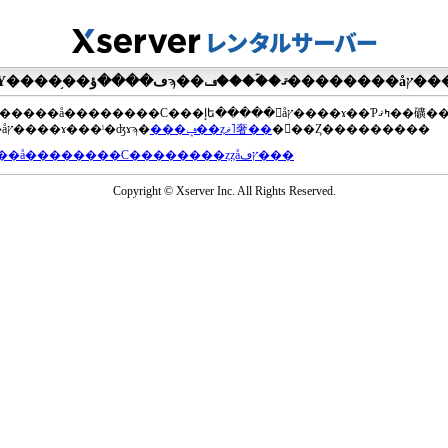
��®�����å��������С���إե�����򥢥åץ����ɤ��Ƥߤޤ��礦
���åץ����ɤ���ˡ�ʤɤϡ�
���ݡ��ȥޥ˥奢��
�򤴻��Ȥ���������
���å��������С��������ȥȥåץڡ���
Copyright © Xserver Inc. All Rights Reserved.