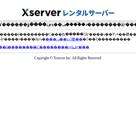
��®�����å��������С���إե�����򥢥åץ����ɤ��Ƥߤޤ��礦
���åץ����ɤ���ˡ�ʤɤϡ�
���ݡ��ȥޥ˥奢��
�򤴻��Ȥ���������
���å��������С��������ȥȥåץڡ���
Copyright © Xserver Inc. All Rights Reserved.