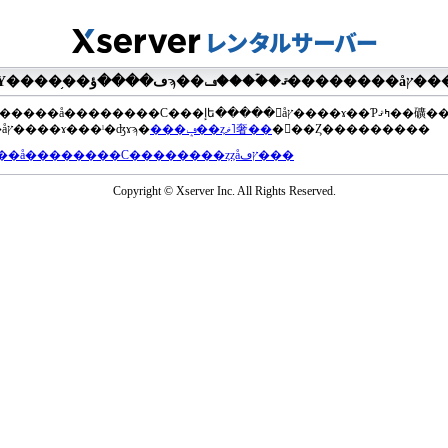
��®�����å��������С���إե�����򥢥åץ����ɤ��Ƥߤޤ��礦
���åץ����ɤ���ˡ�ʤɤϡ�
���ݡ��ȥޥ˥奢��
�򤴻��Ȥ���������
���å��������С��������ȥȥåץڡ���
Copyright © Xserver Inc. All Rights Reserved.