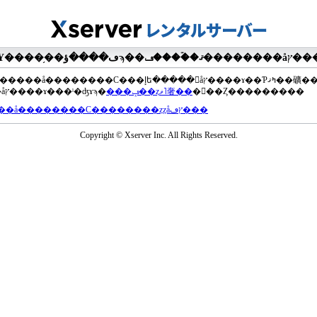
��®�����å��������С���إե�����򥢥åץ����ɤ��Ƥߤޤ��礦
���åץ����ɤ���ˡ�ʤɤϡ�
���ݡ��ȥޥ˥奢��
�򤴻��Ȥ���������
���å��������С��������ȥȥåץڡ���
Copyright © Xserver Inc. All Rights Reserved.