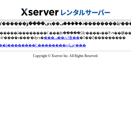
��®�����å��������С���إե�����򥢥åץ����ɤ��Ƥߤޤ��礦
���åץ����ɤ���ˡ�ʤɤϡ�
���ݡ��ȥޥ˥奢��
�򤴻��Ȥ���������
���å��������С��������ȥȥåץڡ���
Copyright © Xserver Inc. All Rights Reserved.