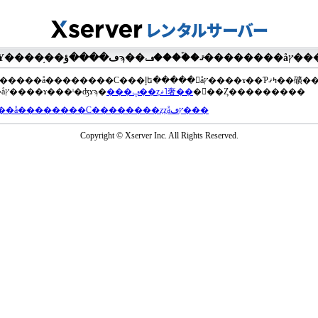
��®�����å��������С���إե�����򥢥åץ����ɤ��Ƥߤޤ��礦
���åץ����ɤ���ˡ�ʤɤϡ�
���ݡ��ȥޥ˥奢��
�򤴻��Ȥ���������
���å��������С��������ȥȥåץڡ���
Copyright © Xserver Inc. All Rights Reserved.