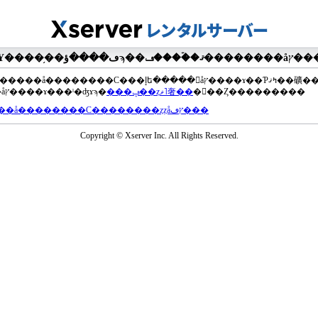
��®�����å��������С���إե�����򥢥åץ����ɤ��Ƥߤޤ��礦
���åץ����ɤ���ˡ�ʤɤϡ�
���ݡ��ȥޥ˥奢��
�򤴻��Ȥ���������
���å��������С��������ȥȥåץڡ���
Copyright © Xserver Inc. All Rights Reserved.