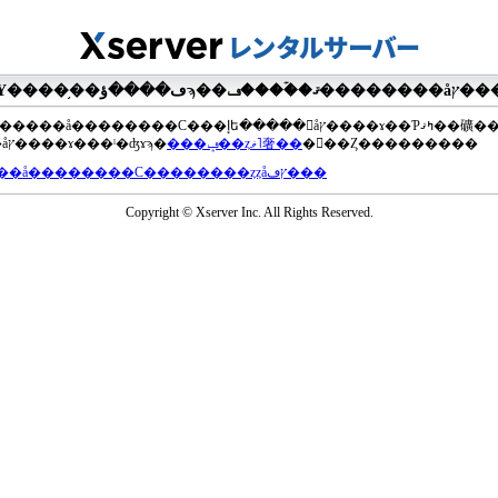
��®�����å��������С���إե�����򥢥åץ����ɤ��Ƥߤޤ��礦
���åץ����ɤ���ˡ�ʤɤϡ�
���ݡ��ȥޥ˥奢��
�򤴻��Ȥ���������
���å��������С��������ȥȥåץڡ���
Copyright © Xserver Inc. All Rights Reserved.